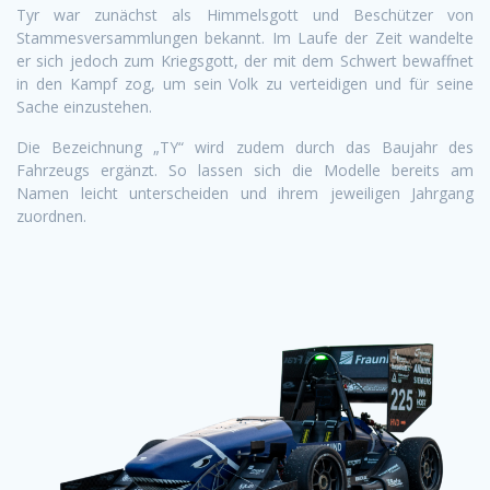
Tyr war zunächst als Himmelsgott und Beschützer von
Stammesversammlungen bekannt. Im Laufe der Zeit wandelte
er sich jedoch zum Kriegsgott, der mit dem Schwert bewaffnet
in den Kampf zog, um sein Volk zu verteidigen und für seine
Sache einzustehen.
Die Bezeichnung „TY“ wird zudem durch das Baujahr des
Fahrzeugs ergänzt. So lassen sich die Modelle bereits am
Namen leicht unterscheiden und ihrem jeweiligen Jahrgang
zuordnen.