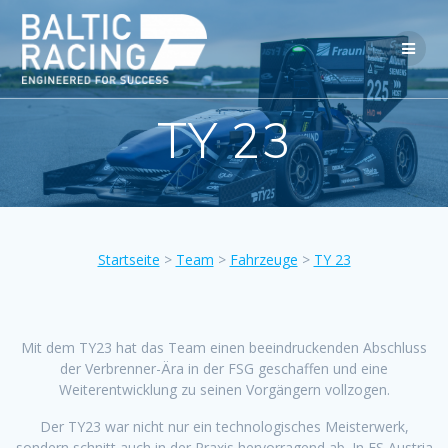
TY 23
Startseite
>
Team
>
Fahrzeuge
>
TY 23
Mit dem TY23 hat das Team einen beeindruckenden Abschluss
der Verbrenner-Ära in der FSG geschaffen und eine
Weiterentwicklung zu seinen Vorgängern vollzogen.
Der TY23 war nicht nur ein technologisches Meisterwerk,
sondern schnitt auch in der Praxis hervorragend ab. In FS Austria