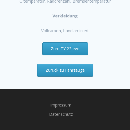
Öltemperatur, Raddrehzahl, Bremsentemperatur
Verkleidung
Vollcarbon, handlaminiert
Zum TY 22 evo
Zurück zu Fahrzeuge
Impressum
Datenschutz