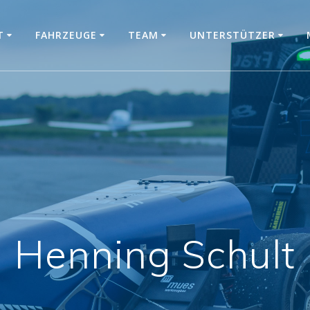
T
FAHRZEUGE
TEAM
UNTERSTÜTZER
Henning Schult