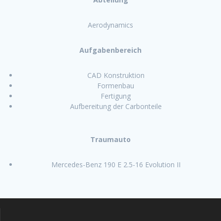
Aerodynamics
Aufgabenbereich
CAD Konstruktion
Formenbau
Fertigung
Aufbereitung der Carbonteile
Traumauto
Mercedes-Benz 190 E 2.5-16 Evolution II